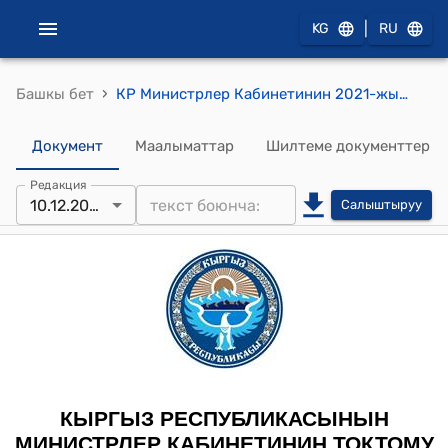
|
KG
RU
›
Башкы бет
КР Министрлер Кабинетинин 2021-жылдын 30-июлундагы № 96 "Кыргыз Республикасынын Президентинин Иш башкармасынын карамагына чарбалык коомдогу мамлекеттик үлүштү жана ишкананы өткөрүп берүү маселелери жөнүндө" токтому
Документ
Маалыматтар
Шилтеме документтер
Редакция
10.12.2021
Салыштыруу