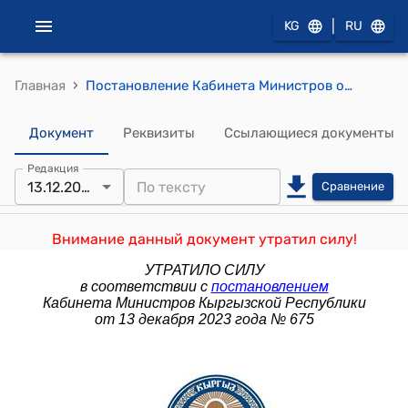
|
KG
RU
›
Главная
Постановление Кабинета Министров от 16 августа 2021 года № 135 "Обувольнении в запас из рядов Вооруженных Сил, других воинских формирований и государственных органов Кыргызской Республики, в которых законом предусмотрена военная служба, военнослужащих и служащих альтернативной службы, выслуживших установленные сроки срочной военной и альтернативной служб, а также об очередном призыве граждан на срочную военную и альтернативную службы в сентябре-ноябре 2021 года"
Документ
Реквизиты
Ссылающиеся документы
Редакция
13.12.2023
Сравнение
Внимание данный документ утратил силу!