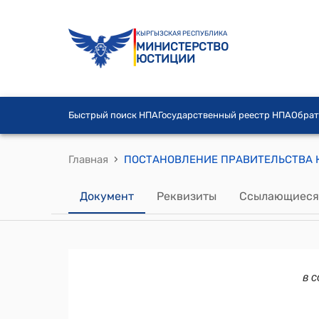
КЫРГЫЗСКАЯ РЕСПУБЛИКА
МИНИСТЕРСТВО
ЮСТИЦИИ
Быстрый поиск НПА
Государственный реестр НПА
Обрат
›
Главная
Документ
Реквизиты
Ссылающиеся