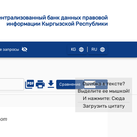
ентрализованный банк данных правовой
информации Кыргызской Республики
|
KG
RU
е запросы
Ошибка в тексте?
Сравнение
OPEN
DATA
Выделите ее мышкой!
И нажмите:
Сюда
Загрузить цитату