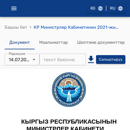
|
KG
RU
›
Башкы бет
КР Министрлер Кабинетинин 2021-жылдын 15-ноябрындагы № 247 "Кыргыз Республикасынын Энергетика министрлигинин маселелери жөнүндө" токтому
Документ
Маалыматтар
Шилтеме документтер
Редакция
14.07.2025
Салыштыруу