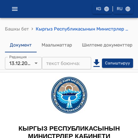
|
KG
RU
›
Башкы бет
Кыргыз Республикасынын Министрлер Кабинетинин 2021-жылдын 15-ноябрындагы № 261 "Кыргыз Республикасынын Юстиция министрлигинин айрым маселелери жөнүндө" токтому
Документ
Маалыматтар
Шилтеме документтер
Редакция
13.12.2023
Салыштыруу