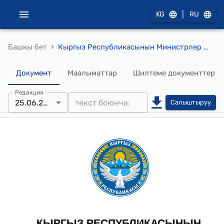
|
KG
RU
›
Башкы бет
Кыргыз Республикасынын Министрлер Кабинетинин 2021-жылдын 15-ноябрындагы № 264 "Кыргыз Республикасынын аткаруу бийлигинин мамлекеттик органдарынын жана Кыргыз Республикасынын башка мамлекеттик органдарынын, анын ичинде техникалык жана тейлөөчү персоналынын штаттык санынын чеги жөнүндө" токтому
Документ
Маалыматтар
Шилтеме документтер
Редакция
25.06.2026
Салыштыруу