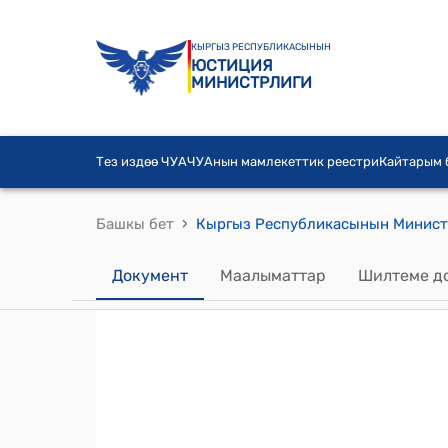
КЫРГЫЗ РЕСПУБЛИКАСЫНЫН
ЮСТИЦИЯ
МИНИСТРЛИГИ
Тез издөө ЧУА
ЧУАнын мамлекеттик реестри
Кайтарым
›
Башкы бет
Документ
Маалыматтар
Шилтеме д