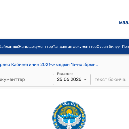
маа
 байланыш
Жаңы документтер
Тандалган документтер
Сурап билүү
Поп
Кыргыз Республикасынын Министрлер Кабинетинин 2021-жылдын 15-ноябрындагы № 264 "Кыргыз Республикасынын аткаруу бийлигинин мамлекеттик органдарынын жана Кыргыз Республикасынын башка мамлекеттик органдарынын, анын ичинде техникалык жана тейлөөчү персоналынын штаттык санынын чеги жөнүндө" токтому
Редакция
окументтер
25.06.2026