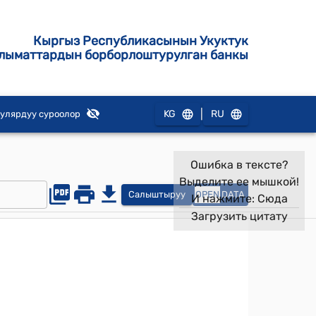
Кыргыз Республикасынын Укуктук
лыматтардын борборлоштурулган банкы
|
KG
RU
улярдуу суроолор
Ошибка в тексте?
Выделите ее мышкой!
Салыштыруу
OPEN
DATA
И нажмите:
Сюда
Загрузить цитату