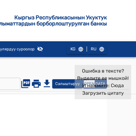
Кыргыз Республикасынын Укуктук
лыматтардын борборлоштурулган банкы
|
KG
RU
улярдуу суроолор
Ошибка в тексте?
Выделите ее мышкой!
Салыштыруу
OPEN
DATA
И нажмите:
Сюда
Загрузить цитату