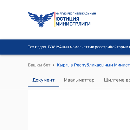
КЫРГЫЗ РЕСПУБЛИКАСЫНЫН
ЮСТИЦИЯ
МИНИСТРЛИГИ
Тез издөө ЧУА
ЧУАнын мамлекеттик реестри
Кайтарым
›
Башкы бет
Документ
Маалыматтар
Шилтеме д