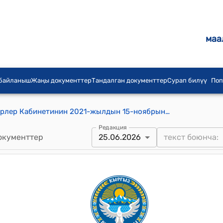
маа
 байланыш
Жаңы документтер
Тандалган документтер
Сурап билүү
Поп
Кыргыз Республикасынын Министрлер Кабинетинин 2021-жылдын 15-ноябрындагы № 264 "Кыргыз Республикасынын аткаруу бийлигинин мамлекеттик органдарынын жана Кыргыз Республикасынын башка мамлекеттик органдарынын, анын ичинде техникалык жана тейлөөчү персоналынын штаттык санынын чеги жөнүндө" токтому
Редакция
окументтер
25.06.2026