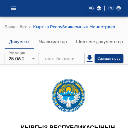
|
KG
RU
›
Башкы бет
Кыргыз Республикасынын Министрлер Кабинетинин 2021-жылдын 15-ноябрындагы № 264 "Кыргыз Республикасынын аткаруу бийлигинин мамлекеттик органдарынын жана Кыргыз Республикасынын башка мамлекеттик органдарынын, анын ичинде техникалык жана тейлөөчү персоналынын штаттык санынын чеги жөнүндө" токтому
Документ
Маалыматтар
Шилтеме документтер
Редакция
25.06.2026
Салыштыруу