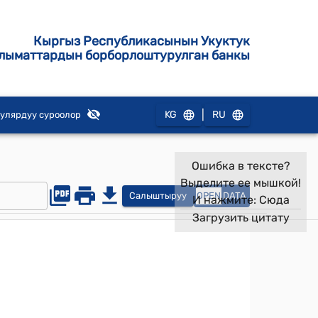
Кыргыз Республикасынын Укуктук
лыматтардын борборлоштурулган банкы
|
KG
RU
улярдуу суроолор
Ошибка в тексте?
Выделите ее мышкой!
Салыштыруу
OPEN
DATA
И нажмите:
Сюда
Загрузить цитату