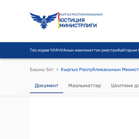
КЫРГЫЗ РЕСПУБЛИКАСЫНЫН
ЮСТИЦИЯ
МИНИСТРЛИГИ
Тез издөө ЧУА
ЧУАнын мамлекеттик реестри
Кайтарым
›
Башкы бет
Документ
Маалыматтар
Шилтеме д