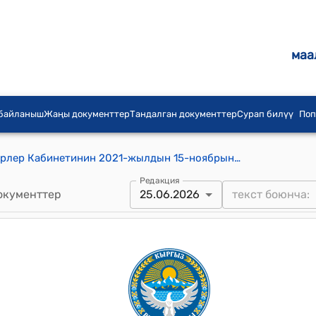
маа
 байланыш
Жаңы документтер
Тандалган документтер
Сурап билүү
Поп
Кыргыз Республикасынын Министрлер Кабинетинин 2021-жылдын 15-ноябрындагы № 264 "Кыргыз Республикасынын аткаруу бийлигинин мамлекеттик органдарынын жана Кыргыз Республикасынын башка мамлекеттик органдарынын, анын ичинде техникалык жана тейлөөчү персоналынын штаттык санынын чеги жөнүндө" токтому
Редакция
окументтер
25.06.2026