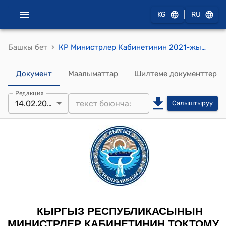
|
KG
RU
›
Башкы бет
КР Министрлер Кабинетинин 2021-жылдын 15-ноябрындагы № 263 "Кыргыз Республикасынын Жаратылыш ресурстары, экология жана техникалык көзөмөл министрлигинин маселелери жөнүндө" токтому
Документ
Маалыматтар
Шилтеме документтер
Редакция
14.02.2025
Салыштыруу