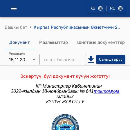
|
KG
RU
›
Башкы бет
Кыргыз Республикасынын Өкмөтүнүн 2018-жылдын 24-майындагы № 253 "Кыргыз Республикасынын жазык-аткаруу системасынын товарларды, жумуштарды жана кызмат көрсөтүүлөрдү өндүрүү жана сатып алуу чөйрөсүндөгү ишин жөнгө салуучу Кыргыз Республикасынын Өкмөтүнүн айрым чечимдерине өзгөртүүлөрдү киргизүү жөнүндө" токтому
Документ
Маалыматтар
Шилтеме документтер
Редакция
18,11,2022
Салыштыруу
Эскертүү, бул документ күчүн жоготту!