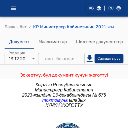
|
KG
RU
›
Башкы бет
КР Министрлер Кабинетинин 2021-жылдын 24-декабрындагы № 332 "2022-жылы дем алыш күндөрдү которуу жөнүндө" токтому
Документ
Маалыматтар
Шилтеме документтер
Редакция
13.12.2023
Салыштыруу
Эскертүү, бул документ күчүн жоготту!