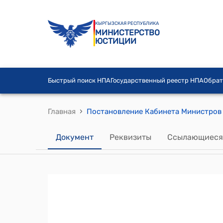
КЫРГЫЗСКАЯ РЕСПУБЛИКА
МИНИСТЕРСТВО
ЮСТИЦИИ
Быстрый поиск НПА
Государственный реестр НПА
Обрат
›
Главная
Документ
Реквизиты
Ссылающиеся