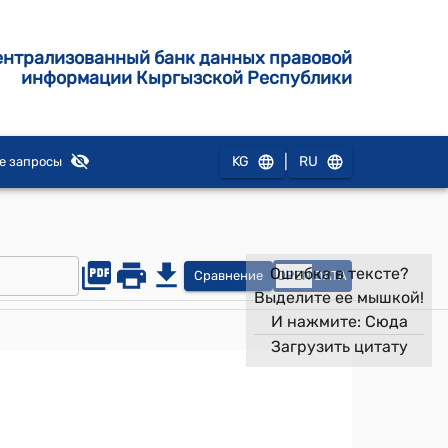
ентрализованный банк данных правовой
информации Кыргызской Республики
|
KG
RU
е запросы
Ошибка в тексте?
Сравнение
OPEN
DATA
Выделите ее мышкой!
И нажмите:
Сюда
Загрузить цитату