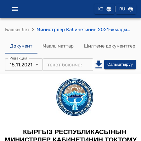
|
KG
RU
›
Башкы бет
Министрлер Кабинетинин 2021-жылдын 15-ноябрындагы № 265 "Багуучусунан айрылган балдарды пенсиялык камсыздоо деңгээлин жогорулатуу жөнүндө" токтому
Документ
Маалыматтар
Шилтеме документтер
Редакция
15.11.2021
Салыштыруу