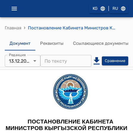
|
KG
RU
›
Главная
Постановление Кабинета Министров Кыргызской Республики от 24 декабря 2021 года № 338 "О вопросах подведомственных подразделений Министерства природных ресурсов, экологии и технического надзора Кыргызской Республики"
Документ
Реквизиты
Ссылающиеся документы
Редакция
13.12.2023
Сравнение