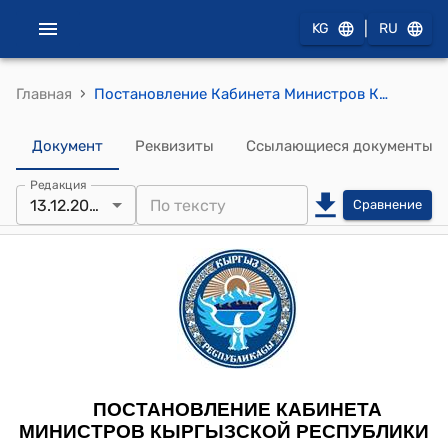
|
KG
RU
›
Главная
Постановление Кабинета Министров Кыргызской Республики от 24 декабря 2021 года № 338 "О вопросах подведомственных подразделений Министерства природных ресурсов, экологии и технического надзора Кыргызской Республики"
Документ
Реквизиты
Ссылающиеся документы
Редакция
13.12.2023
Сравнение