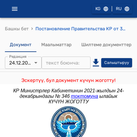
|
KG
RU
›
Башкы бет
Постановление Правительства КР от 30 января 2018 года № 63 "Об утверждении Устава государственного предприятия "Проектно-изыскательский институт "Кыргыздортранспроект" при Министерстве транспорта и дорог Кыргызской Республики"
Документ
Маалыматтар
Шилтеме документтер
Редакция
24.12.2021
Салыштыруу
Эскертүү, бул документ күчүн жоготту!