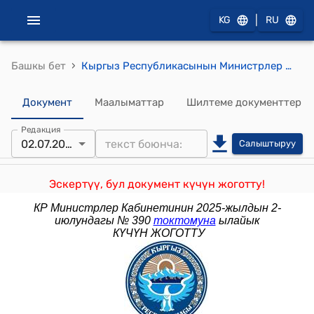
|
KG
RU
›
Башкы бет
Кыргыз Республикасынын Министрлер Кабинетинин 2021-жылдын 14-январындагы № 16 "Кыргыз Республикасынын Министрлер Кабинетине караштуу Интеллектуалдык менчик жана инновациялар мамлекеттик агенттигинин алдындагы "Инновациялык борбор" мамлекеттик мекемеси жөнүндө" токтому
Документ
Маалыматтар
Шилтеме документтер
Редакция
02.07.2025
Салыштыруу
Эскертүү, бул документ күчүн жоготту!