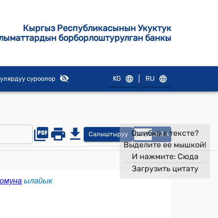
Кыргыз Республикасынын Укуктук
лыматтардын борборлоштурулган банкы
|
KG
RU
улярдуу суроолор
Ошибка в тексте?
Салыштыруу
OPEN
DATA
Выделите ее мышкой!
И нажмите:
Сюда
Загрузить цитату