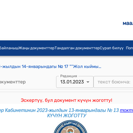
маа
 байланыш
Жаңы документтер
Тандалган документтер
Сурап билүү
Поп
КР Министрлер Кабинетинин 2021-жылдын 14-январындагы № 17 ""Жол кыймылынын маселелери боюнча Кыргыз Республикасынын айрым мыйзам актыларына өзгөртүүлөрдү киргизүү жөнүндө" Кыргыз Республикасынын Мыйзамынын долбоору тууралуу" тоутому
Редакция
окументтер
13.01.2023
Эскертүү, бул документ күчүн жоготту!