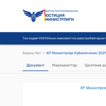
КЫРГЫЗ РЕСПУБЛИКАСЫНЫН
ЮСТИЦИЯ
МИНИСТРЛИГИ
Тез издөө ЧУА
ЧУАнын мамлекеттик реестри
Кайтарым
›
Башкы бет
Документ
Маалыматтар
Шилтеме д