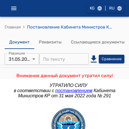
|
KG
RU
›
Главная
Постановление Кабинета Министров КР от 14 января 2022 года № 7 "О внесении изменений в постановление Правительства Кыргызской Республики "Об утверждении Временного порядка перевода (трансформации) земельных участков орошаемой пашни, застроенных индивидуальными жилыми домами или на которые имеются соответствующие решения уполномоченных органов местного самоуправления либо органов, правопреемниками которых являются соответствующие органы местного самоуправления, до вступления в силу Закона Кыргызской Республики "О введении моратория на перевод (трансформацию) орошаемых земель пашни в другие категории земель и виды угодий" от 31 октября 2018 года № 512"
Документ
Реквизиты
Ссылающиеся документы
Редакция
31.05.2022
Сравнение
Внимание данный документ утратил силу!