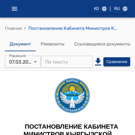
|
KG
RU
›
Главная
Постановление Кабинета Министров КР от 24 декабря 2021 года № 347 "О вопросах подведомственных подразделений и организаций Министерства сельского хозяйства Кыргызской Республики"
Документ
Реквизиты
Ссылающиеся документы
Редакция
07.03.2024
Сравнение