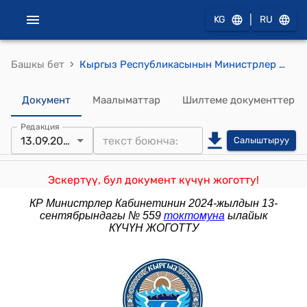
|
KG
RU
›
Башкы бет
Кыргыз Республикасынын Министрлер Кабинетинин 2022-жылдын 11-январындагы № 73 "Кыргыз Республикасынын Өкмөтүнүн 2017-жылдын 28-февралындагы № 129 "Башкаруучу компанияларды тандоо укугун пайдаланбаган камсыздандырылган адамдардын пайдасына түзүлгөн пенсиялык топтоо каражаттарын Кыргыз Республикасынын Социалдык фонду тарабынан башкаруунун эрежелерин бекитүү тууралуу" токтомуна өзгөртүү киргизүү жөнүндө" токтому
Документ
Маалыматтар
Шилтеме документтер
Редакция
13.09.2024
Салыштыруу
Эскертүү, бул документ күчүн жоготту!