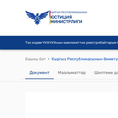
КЫРГЫЗ РЕСПУБЛИКАСЫНЫН
ЮСТИЦИЯ
МИНИСТРЛИГИ
Тез издөө ЧУА
ЧУАнын мамлекеттик реестри
Кайтарым
›
Башкы бет
Документ
Маалыматтар
Шилтеме д