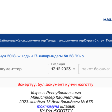
маа
 байланыш
Жаңы документтер
Тандалган документтер
Сурап билүү
Поп
Кыргыз Республикасынын Өкмөтүнүн 2018-жылдын 17-январындагы № 28 "Кыргыз Республикасынын Өкмөтүнүн 2016-жылдын 29-январындагы № 40 “Кыргыз Республикасынын Өнөр жай, энергетика жана жер казынасын пайдалануу мамлекеттик комитетинин Атайын эсеби тууралуу жобону бекитүү жөнүндө” токтомуна өзгөртүүлөрдү киргизүү тууралуу" токтому
Редакция
окументтер
13.12.2023
Эскертүү, бул документ күчүн жоготту!