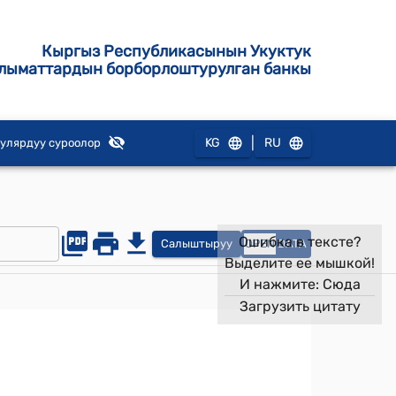
Кыргыз Республикасынын Укуктук
лыматтардын борборлоштурулган банкы
|
KG
RU
улярдуу суроолор
Ошибка в тексте?
Салыштыруу
OPEN
DATA
Выделите ее мышкой!
И нажмите:
Сюда
Загрузить цитату