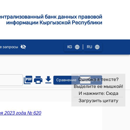
ентрализованный банк данных правовой
информации Кыргызской Республики
|
KG
RU
е запросы
Ошибка в тексте?
Сравнение
OPEN
DATA
Выделите ее мышкой!
И нажмите:
Сюда
Загрузить цитату