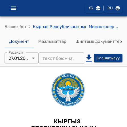
|
KG
RU
›
Башкы бет
Кыргыз Республикасынын Министрлер Кабинетинин 2022-жылдын 18-февралындагы № 82 "Асыл тукум мал чарбасы жана ирригация жаатындагы агрардык илимди өнүктүрүү жөнүндө" токтому
Документ
Маалыматтар
Шилтеме документтер
Редакция
27.01.2025
Салыштыруу