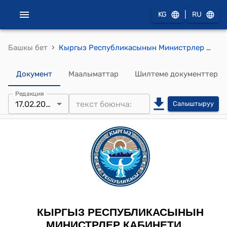
|
KG
RU
›
Башкы бет
Кыргыз Республикасынын Министрлер Кабинетинин 2022-жылдын 7-февралындагы № 60 "Техникалык регламенттердин талаптарынын сакталышына мамлекеттик контроль (көзөмөл) жүргүзүү маселелери жөнүндө" токтому
Документ
Маалыматтар
Шилтеме документтер
Редакция
17.02.2023
Салыштыруу