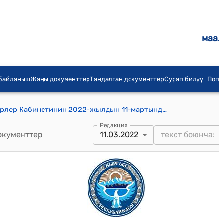
маа
 байланыш
Жаңы документтер
Тандалган документтер
Сурап билүү
Поп
Кыргыз Республикасынын Министрлер Кабинетинин 2022-жылдын 11-мартындагы № 125 "Кыргыз Республикасынын Салык кодексинин 67, 330-беренелерин ишке ашыруу боюнча чаралар жөнүндө" токтому
Редакция
окументтер
11.03.2022