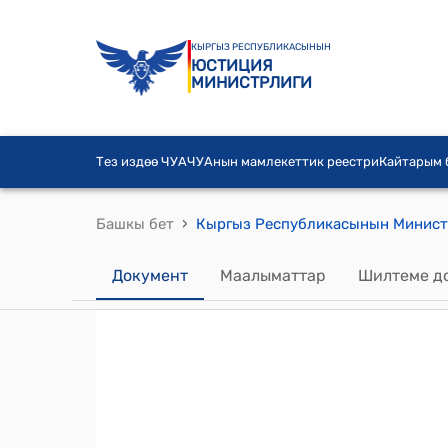
КЫРГЫЗ РЕСПУБЛИКАСЫНЫН
ЮСТИЦИЯ
МИНИСТРЛИГИ
Тез издөө ЧУА
ЧУАнын мамлекеттик реестри
Кайтарым
›
Башкы бет
Документ
Маалыматтар
Шилтеме д