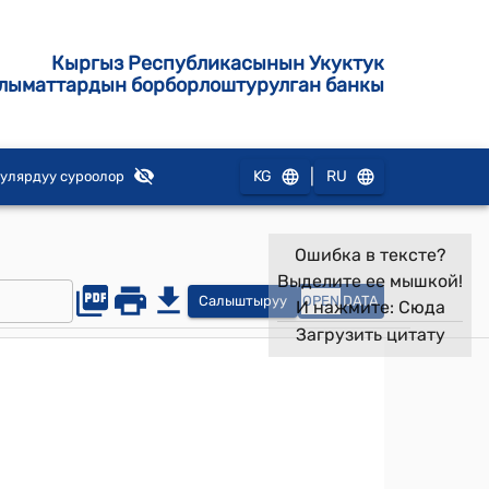
Кыргыз Республикасынын Укуктук
лыматтардын борборлоштурулган банкы
|
KG
RU
улярдуу суроолор
Ошибка в тексте?
Выделите ее мышкой!
Салыштыруу
OPEN
DATA
И нажмите:
Сюда
Загрузить цитату