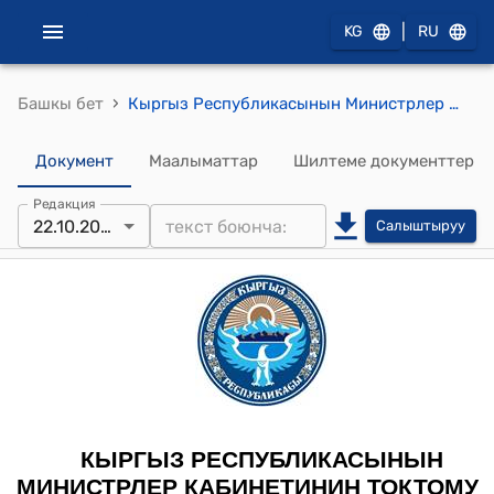
|
KG
RU
›
Башкы бет
Кыргыз Республикасынын Министрлер Кабинетинин 2022-жылдын 11-мартындагы № 131 "Кыргыз Республикасынын Салык кодексинин 289, 297, 298 жана 299-беренелеринин талаптарын ишке ашыруу боюнча чаралар жөнүндө" токтому
Документ
Маалыматтар
Шилтеме документтер
Редакция
22.10.2025
Салыштыруу