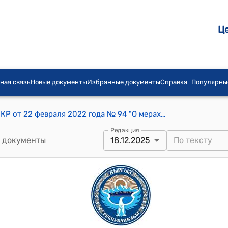
Ц
ная связь
Новые документы
Избранные документы
Справка
Популярны
Постановление Кабинета Министров КР от 22 февраля 2022 года № 94 "О мерах по реализации требований статей 336 и 345 Налогового кодекса Кыргызской Республики"
Редакция
 документы
18.12.2025