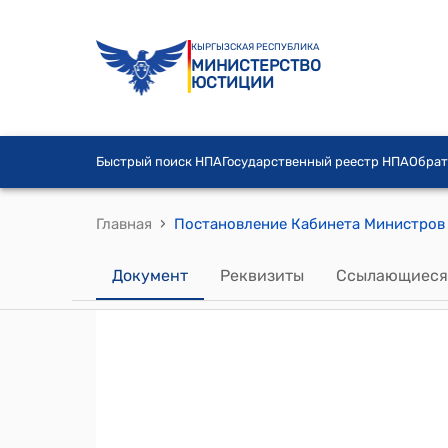
КЫРГЫЗСКАЯ РЕСПУБЛИКА
МИНИСТЕРСТВО
ЮСТИЦИИ
Быстрый поиск НПА
Государственный реестр НПА
Обрат
›
Главная
Документ
Реквизиты
Ссылающиеся