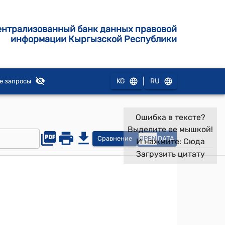
ентрализованный банк данных правовой
информации Кыргызской Республики
|
KG
RU
е запросы
Ошибка в тексте?
Выделите ее мышкой!
Сравнение
OPEN
DATA
И нажмите:
Сюда
Загрузить цитату