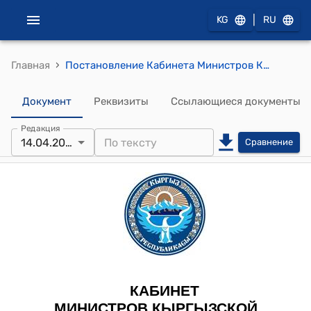
|
KG
RU
›
Главная
Постановление Кабинета Министров Кыргызской Республики от 14 апреля 2022 года № 211 "О внесении изменений в постановление Правительства Кыргызской Республики «Об утверждении Положения о постоянно действующей службе «Единая горячая линия», Перечня экстренных оперативных служб и государственных органов Кыргызской Республики и одобрении Концепции создания системы обеспечения вызова оперативных служб государственной дежурно-диспетчерской службы"
Документ
Реквизиты
Ссылающиеся документы
Редакция
14.04.2022
Сравнение