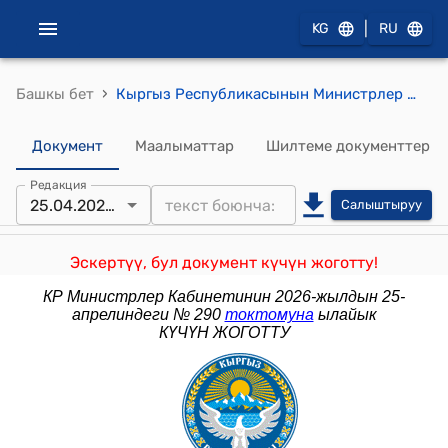
|
KG
RU
›
Башкы бет
Кыргыз Республикасынын Министрлер Кабинетинин 2022-жылдын 30-мартындагы № 185 "Маданият, искусство, маалымат жана спорт мекемелеринин кызматкерлерине эмгек акы төлөөнүн шарттары жөнүндө" токтому
Документ
Маалыматтар
Шилтеме документтер
Редакция
25.04.2026 № 290
Салыштыруу
Эскертүү, бул документ күчүн жоготту!