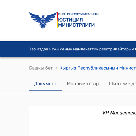
КЫРГЫЗ РЕСПУБЛИКАСЫНЫН
ЮСТИЦИЯ
МИНИСТРЛИГИ
Тез издөө ЧУА
ЧУАнын мамлекеттик реестри
Кайтарым
›
Башкы бет
Документ
Маалыматтар
Шилтеме д