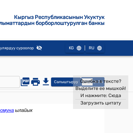
Кыргыз Республикасынын Укуктук
лыматтардын борборлоштурулган банкы
|
KG
RU
улярдуу суроолор
Ошибка в тексте?
Салыштыруу
OPEN
DATA
Выделите ее мышкой!
И нажмите:
Сюда
Загрузить цитату