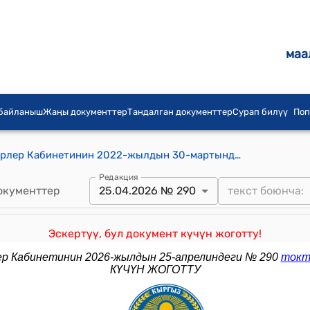
маа
 байланыш
Жаңы документтер
Тандалган документтер
Сурап билүү
Поп
Кыргыз Республикасынын Министрлер Кабинетинин 2022-жылдын 30-мартындагы № 185 "Маданият, искусство, маалымат жана спорт мекемелеринин кызматкерлерине эмгек акы төлөөнүн шарттары жөнүндө" токтому
Редакция
окументтер
25.04.2026 № 290
Эскертүү, бул документ күчүн жоготту!