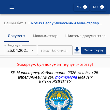
|
KG
RU
›
Башкы бет
Кыргыз Республикасынын Министрлер Кабинетинин 2022-жылдын 30-мартындагы № 185 "Маданият, искусство, маалымат жана спорт мекемелеринин кызматкерлерине эмгек акы төлөөнүн шарттары жөнүндө" токтому
Документ
Маалыматтар
Шилтеме документтер
Редакция
25.04.2026 № 290
Салыштыруу
Эскертүү, бул документ күчүн жоготту!