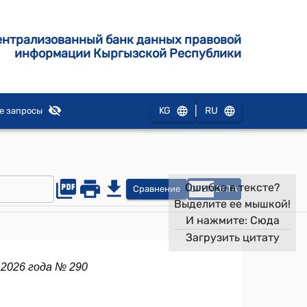
ентрализованный банк данных правовой
информации Кыргызской Республики
|
KG
RU
е запросы
Ошибка в тексте?
Сравнение
OPEN
DATA
Выделите ее мышкой!
И нажмите:
Сюда
Загрузить цитату