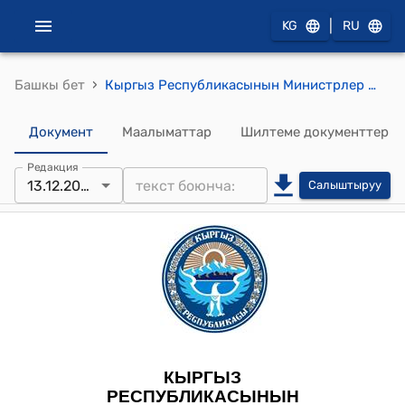
|
KG
RU
›
Башкы бет
Кыргыз Республикасынын Министрлер Кабинетинин 2022-жылдын 8-апрелиндеги N 203 "Кыргыз Республикасынын Санариптик өнүктүрүү министрлигине караштуу "Кыргыз почтасы" мамлекеттик ишканасын "Кыргыз почтасы" ачык акционердик коомуна кайра уюштуруу жөнүндө" токтому
Документ
Маалыматтар
Шилтеме документтер
Редакция
13.12.2023
Салыштыруу