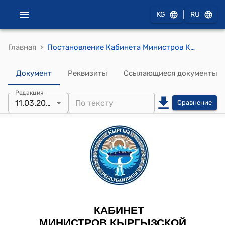
|
KG
RU
›
Главная
Постановление Кабинета Министров КР от 11 марта 2022 года № 128 "О создании открытого акционерного общества "Фонд поддержки развития туризма в Кыргызской Республике""
Документ
Реквизиты
Ссылающиеся документы
Редакция
11.03.2022
Сравнение