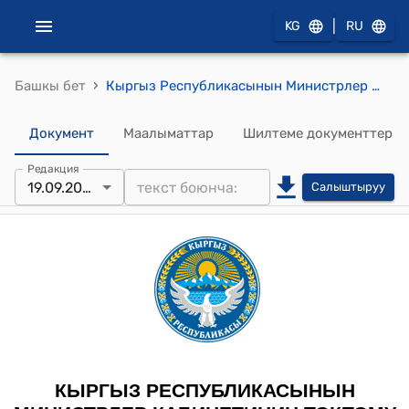
|
KG
RU
›
Башкы бет
Кыргыз Республикасынын Министрлер Кабинетинин 2022-жылдын 25-мартындагы № 159 "Кыргыз Республикасынын Министрлер Кабинетине караштуу Мамлекеттик салык кызматынын Өнүктүрүү жана материалдык камсыздоо фонду жөнүндө жобону бекитүү тууралуу" токтому
Документ
Маалыматтар
Шилтеме документтер
Редакция
19.09.2025
Салыштыруу