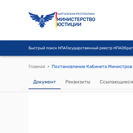
КЫРГЫЗСКАЯ РЕСПУБЛИКА
МИНИСТЕРСТВО
ЮСТИЦИИ
Быстрый поиск НПА
Государственный реестр НПА
Обрат
›
Главная
Документ
Реквизиты
Ссылающиеся