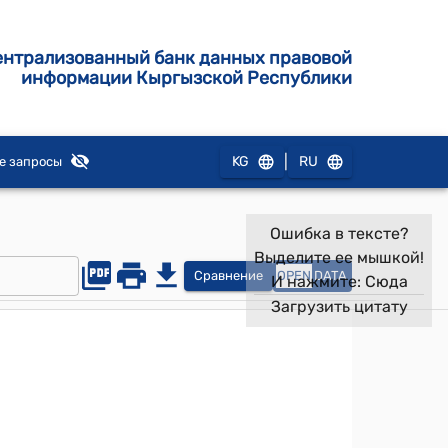
ентрализованный банк данных правовой
информации Кыргызской Республики
|
KG
RU
е запросы
Ошибка в тексте?
Выделите ее мышкой!
Сравнение
OPEN
DATA
И нажмите:
Сюда
Загрузить цитату