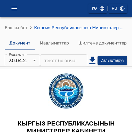
|
KG
RU
›
Башкы бет
Кыргыз Республикасынын Министрлер Кабинетинин 2022-жылдын 30-апрелиндеги № 242 "Кыргыз Республикасынын Министрлер Кабинетинин илимий жана илимий-педагогикалык кадрларды аттестациялоо системасындагы айрым чечимдерин күчүн жоготту деп таануу жөнүндө" токтому
Документ
Маалыматтар
Шилтеме документтер
Редакция
30.04.2022
Салыштыруу