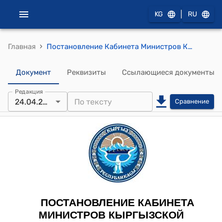
|
KG
RU
›
Главная
Постановление Кабинета Министров КР от 10 мая 2022 года № 250 "О передаче функции по реализации полномочий Кабинета Министров Кыргызской Республики по выступлению в качестве акционера (участника) в некоторых хозяйственных обществах с государственной долей участия"
Документ
Реквизиты
Ссылающиеся документы
Редакция
24.04.2026
Сравнение