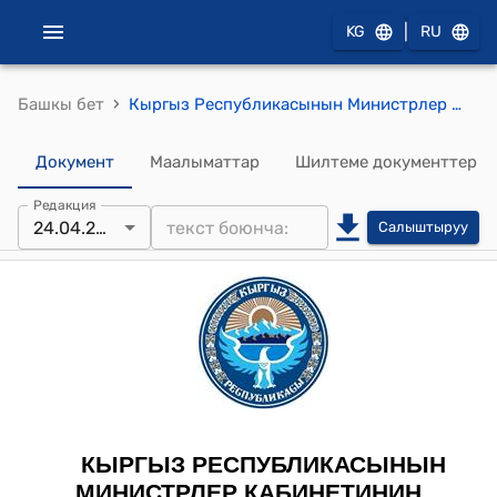
|
KG
RU
›
Башкы бет
Кыргыз Республикасынын Министрлер Кабинетинин 2022-жылдын 10-майындагы № 250 "Кыргыз Республикасынын Министрлер Кабинетинин мамлекеттин катышуу үлүшү бар айрым чарбалык коомдордо акционер (катышуучу) катары чыгуу боюнча ыйгарым укуктарын ишке ашыруу боюнча функцияларды өткөрүп берүү жөнүндө" токтому
Документ
Маалыматтар
Шилтеме документтер
Редакция
24.04.2026
Салыштыруу