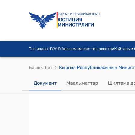
КЫРГЫЗ РЕСПУБЛИКАСЫНЫН
ЮСТИЦИЯ
МИНИСТРЛИГИ
Тез издөө ЧУА
ЧУАнын мамлекеттик реестри
Кайтарым
›
Башкы бет
Документ
Маалыматтар
Шилтеме д