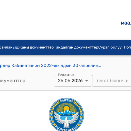
маа
 байланыш
Жаңы документтер
Тандалган документтер
Сурап билүү
Поп
Кыргыз Республикасынын Министрлер Кабинетинин 2022-жылдын 30-апрелиндеги № 240 "Кыргыз Республикасынын мамлекеттик органдарынын жана жергиликтүү өз алдынча башкаруу органдарынын кызматтык жана нөөмөттүк автотранспортун пайдаланууну тартипке келтирүү боюнча чаралар жөнүндө" токтому
Редакция
окументтер
26.06.2026