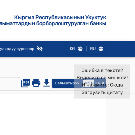
Кыргыз Республикасынын Укуктук
лыматтардын борборлоштурулган банкы
|
KG
RU
улярдуу суроолор
Ошибка в тексте?
Выделите ее мышкой!
Салыштыруу
OPEN
DATA
И нажмите:
Сюда
Загрузить цитату