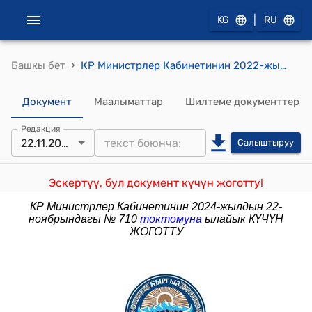
|
KG
RU
›
Башкы бет
КР Министрлер Кабинетинин 2022-жылдын 30-апрелиндеги № 246 "Бириккен Улуттар Уюму тарабынан түзүлгөн уюмдар (өкүлчүлүктөр) аркылуу дары каражаттарын жана медициналык буюмдарды мамлекеттик сатып алууларды жүзөгө ашыруунун тартибин бекитүү жөнүндө" токтому
Документ
Маалыматтар
Шилтеме документтер
Редакция
22.11.2024
Салыштыруу
Эскертүү, бул документ күчүн жоготту!