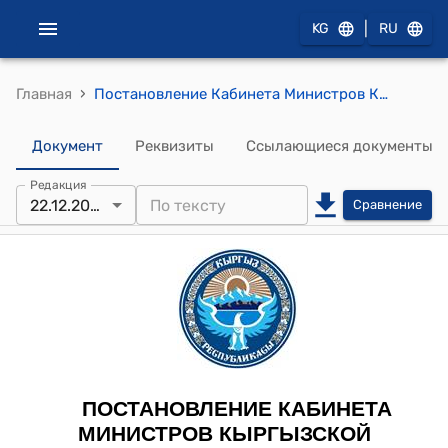
|
KG
RU
›
Главная
Постановление Кабинета Министров КР от 30 апреля 2022 года № 249 "О товарах, облагаемых налогом на добавленную стоимость по ставке ноль (0) процентов, применяемой в целях обеспечения продовольственной безопасности страны и стабилизации рыночных цен"
Документ
Реквизиты
Ссылающиеся документы
Редакция
22.12.2025
Сравнение