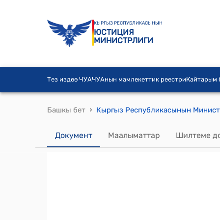
КЫРГЫЗ РЕСПУБЛИКАСЫНЫН
ЮСТИЦИЯ
МИНИСТРЛИГИ
Тез издөө ЧУА
ЧУАнын мамлекеттик реестри
Кайтарым
›
Башкы бет
Документ
Маалыматтар
Шилтеме д