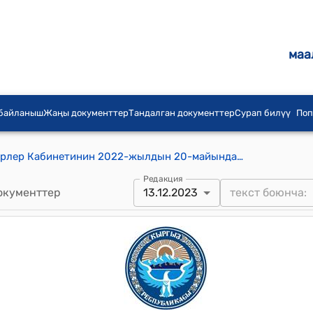
маа
 байланыш
Жаңы документтер
Тандалган документтер
Сурап билүү
Поп
Кыргыз Республикасынын Министрлер Кабинетинин 2022-жылдын 20-майындагы № 266 "Витязь" мамлекеттик ишканасын Кыргыз Республикасынын Президентинин Иш башкармасынын карамагына өткөрүп берүү женүндө" токтому
Редакция
окументтер
13.12.2023