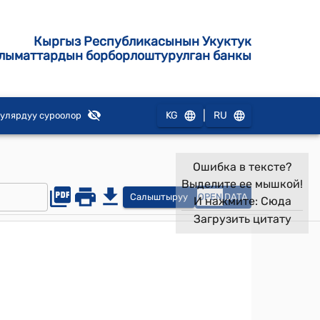
Кыргыз Республикасынын Укуктук
лыматтардын борборлоштурулган банкы
|
KG
RU
улярдуу суроолор
Ошибка в тексте?
Выделите ее мышкой!
Салыштыруу
OPEN
DATA
И нажмите:
Сюда
Загрузить цитату