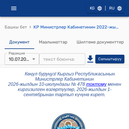
|
KG
RU
›
Башкы бет
КР Министрлер Кабинетинин 2022-жылдын 20-майындагы № 263 "Кыргыз Республикасынын Саламаттык сактоо министрлигине караштуу Милдеттүү медициналык камсыздандыруу фондунун мамлекеттик кызматчылар категориясына кирбеген кызматкерлерине эмгек акы төлөөнүн шарттары жөнүндө" токтому
Документ
Маалыматтар
Шилтеме документтер
Редакция
10.07.2026
Салыштыруу