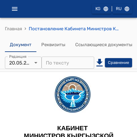
|
KG
RU
›
Главная
Постановление Кабинета Министров КР от 20 мая 2022 года № 273 "О переводе (трансформации) земель, расположенных на территории Жаны-Жерского айылного аймака Сокулукского района Чуйской области Кыргызской Республики, из категории "Земли сельскохозяйственного назначения" в категорию "Земли промышленности, транспорта, связи, энергетики, обороны и иного назначения"
Документ
Реквизиты
Ссылающиеся документы
Редакция
20.05.2022
Сравнение