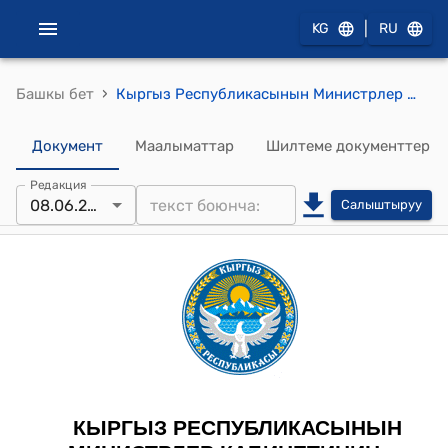
|
KG
RU
›
Башкы бет
Кыргыз Республикасынын Министрлер Кабинетинин 2022-жылдын 1-августундагы № 434 "Мамлекеттик кызматчылардын категориясына кирбеген жана мамлекеттик мекемелерде, анын ичинде Кыргыз Республикасынын аткаруу бийлигинин мамлекеттик органдарынын ведомстволук мекемелеринде иштеген кызматкерлерге эмгек акы төлөө шарттары жөнүндө" токтому
Документ
Маалыматтар
Шилтеме документтер
Редакция
08.06.2026
Салыштыруу