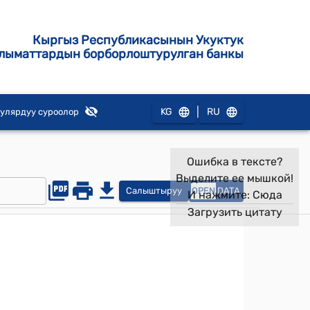
Кыргыз Республикасынын Укуктук
лыматтардын борборлоштурулган банкы
|
KG
RU
улярдуу суроолор
Ошибка в тексте?
Выделите ее мышкой!
Салыштыруу
OPEN
DATA
И нажмите:
Сюда
Загрузить цитату