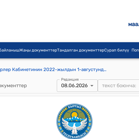
маа
 байланыш
Жаңы документтер
Тандалган документтер
Сурап билүү
Поп
Кыргыз Республикасынын Министрлер Кабинетинин 2022-жылдын 1-августундагы № 434 "Мамлекеттик кызматчылардын категориясына кирбеген жана мамлекеттик мекемелерде, анын ичинде Кыргыз Республикасынын аткаруу бийлигинин мамлекеттик органдарынын ведомстволук мекемелеринде иштеген кызматкерлерге эмгек акы төлөө шарттары жөнүндө" токтому
Редакция
окументтер
08.06.2026