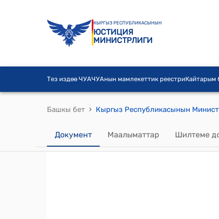
КЫРГЫЗ РЕСПУБЛИКАСЫНЫН
ЮСТИЦИЯ
МИНИСТРЛИГИ
Тез издөө ЧУА
ЧУАнын мамлекеттик реестри
Кайтарым
›
Башкы бет
Документ
Маалыматтар
Шилтеме д